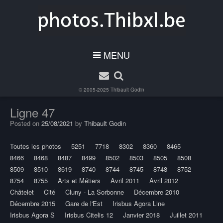
MENU
© 2005-2025
Thibault Godin
Ligne 47
Posted on
25/08/2021
by
Thibault Godin
Toutes les photos
5251
7718
8302
8360
8465
8466
8468
8487
8499
8502
8503
8505
8508
8509
8510
8619
8740
8744
8745
8748
8752
8754
8755
Arts et Métiers
Avril 2011
Avril 2012
Châtelet
Cité
Cluny - La Sorbonne
Décembre 2010
Décembre 2015
Gare de l'Est
Irisbus Agora Line
Irisbus Agora S
Irisbus Citelis 12
Janvier 2018
Juillet 2011