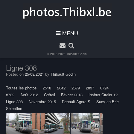
MENU
© 2005-2025
Thibault Godin
Ligne 308
Posted on
25/08/2021
by
Thibault Godin
Toutes les photos
2518
2642
2679
2837
8724
8732
Août 2012
Créteil
Février 2013
Irisbus Citelis 12
Ligne 308
Novembre 2015
Renault Agora S
Sucy-en-Brie
Sélection