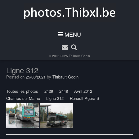
MENU
© 2005-2025
Thibault Godin
Ligne 312
Posted on
25/08/2021
by
Thibault Godin
Toutes les photos
2429
2448
Avril 2012
Champs-sur-Marne
Ligne 312
Renault Agora S