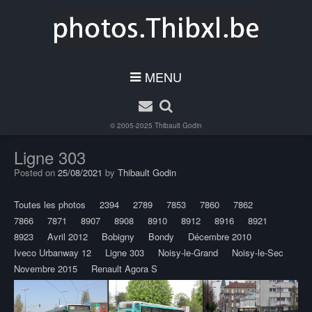
MENU
© 2005-2025
Thibault Godin
Ligne 303
Posted on
25/08/2021
by
Thibault Godin
Toutes les photos
2394
2789
7853
7860
7862
7866
7871
8907
8908
8910
8912
8916
8921
8923
Avril 2012
Bobigny
Bondy
Décembre 2010
Iveco Urbanway 12
Ligne 303
Noisy-le-Grand
Noisy-le-Sec
Novembre 2015
Renault Agora S