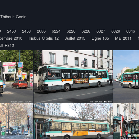
y
Thibault Godin
9
2450
2458
2686
6224
6226
6228
6327
6329
6346
cembre 2010
Irisbus Citelis 12
Juillet 2015
Ligne 165
Mai 2011
lt R312