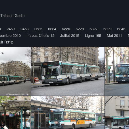
y
Thibault Godin
9
2450
2458
2686
6224
6226
6228
6327
6329
6346
cembre 2010
Irisbus Citelis 12
Juillet 2015
Ligne 165
Mai 2011
lt R312