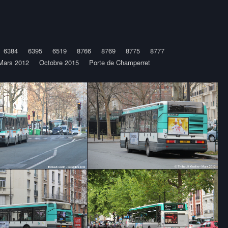
6384
6395
6519
8766
8769
8775
8777
Mars 2012
Octobre 2015
Porte de Champerret