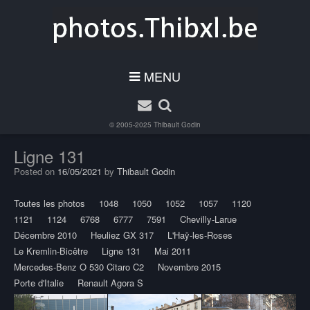
MENU
© 2005-2025
Thibault Godin
Ligne 131
Posted on
16/05/2021
by
Thibault Godin
Toutes les photos
1048
1050
1052
1057
1120
1121
1124
6768
6777
7591
Chevilly-Larue
Décembre 2010
Heuliez GX 317
L'Haÿ-les-Roses
Le Kremlin-Bicêtre
Ligne 131
Mai 2011
Mercedes-Benz O 530 Citaro C2
Novembre 2015
Porte d'Italie
Renault Agora S