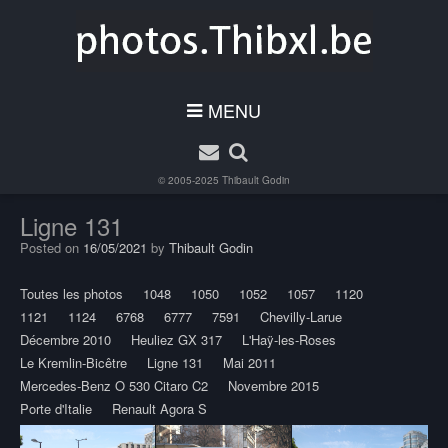
MENU
© 2005-2025
Thibault Godin
Ligne 131
Posted on
16/05/2021
by
Thibault Godin
Toutes les photos
1048
1050
1052
1057
1120
1121
1124
6768
6777
7591
Chevilly-Larue
Décembre 2010
Heuliez GX 317
L'Haÿ-les-Roses
Le Kremlin-Bicêtre
Ligne 131
Mai 2011
Mercedes-Benz O 530 Citaro C2
Novembre 2015
Porte d'Italie
Renault Agora S