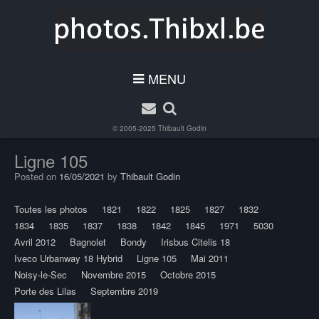
MENU
© 2005-2025
Thibault Godin
Ligne 105
Posted on
16/05/2021
by
Thibault Godin
Toutes les photos
1821
1822
1825
1827
1832
1834
1835
1837
1838
1842
1845
1971
5030
Avril 2012
Bagnolet
Bondy
Irisbus Citelis 18
Iveco Urbanway 18 Hybrid
Ligne 105
Mai 2011
Noisy-le-Sec
Novembre 2015
Octobre 2015
Porte des Lilas
Septembre 2019