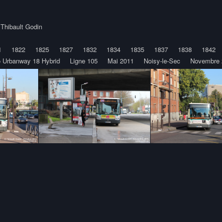
y
Thibault Godin
1
1822
1825
1827
1832
1834
1835
1837
1838
1842
o Urbanway 18 Hybrid
Ligne 105
Mai 2011
Noisy-le-Sec
Novembre 