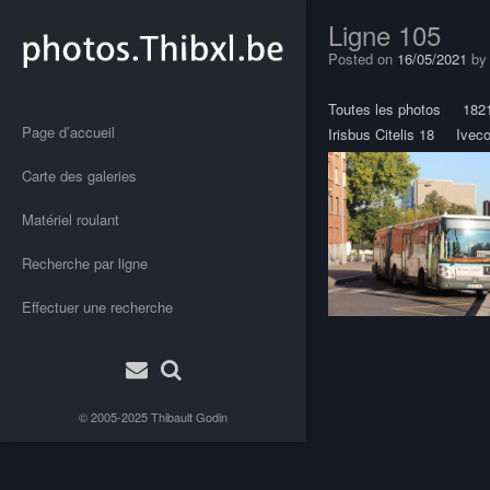
Ligne 105
Posted on
16/05/2021
b
Toutes les photos
182
Page d’accueil
Irisbus Citelis 18
Ivec
Carte des galeries
Matériel roulant
Recherche par ligne
Effectuer une recherche
Post
navigation
© 2005-2025
Thibault Godin