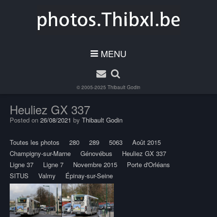
MENU
© 2005-2025
Thibault Godin
Heuliez GX 337
Posted on
26/08/2021
by
Thibault Godin
Toutes les photos
280
289
5063
Août 2015
Champigny-sur-Marne
Génovébus
Heuliez GX 337
Ligne 37
Ligne 7
Novembre 2015
Porte d'Orléans
SITUS
Valmy
Épinay-sur-Seine