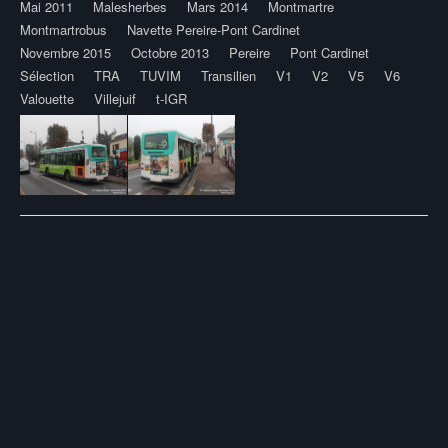
Mai 2011
Malesherbes
Mars 2014
Montmartre
Montmartrobus
Navette Pereire-Pont Cardinet
Novembre 2015
Octobre 2013
Pereire
Pont Cardinet
Sélection
TRA
TUVIM
Transilien
V1
V2
V5
V6
Valouette
Villejuif
t-IGR
Post
navigation