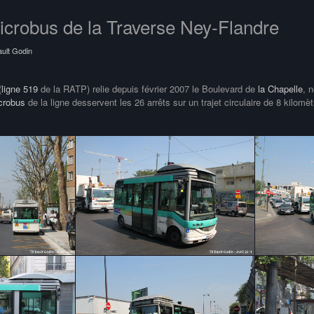
crobus de la Traverse Ney-Flandre
ault Godin
(
ligne 519
de la RATP) relie depuis février 2007 le Boulevard de
la Chapelle
, 
crobus
de la ligne desservent les 26 arrêts sur un trajet circulaire de 8 kilom