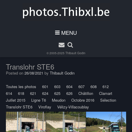
MENU
© 2005-2025
Thibault Godin
Translohr STE6
Posted on
26/08/2021
by
Thibault Godin
Toutes les photos
601
603
604
607
608
612
614
618
621
624
625
626
Châtillon
Clamart
Juillet 2015
Ligne T6
Meudon
Octobre 2016
Sélection
Translohr STE6
Viroflay
Vélizy-Villacoublay