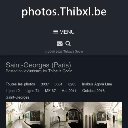
MENU
© 2005-2025
Thibault Godin
Saint-Georges (Paris)
Posted on
26/08/2021
by
Thibault Godin
Toutes les photos
3037
3051
8285
Irisbus Agora Line
Ligne 12
Ligne 74
MF 67
Mai 2011
Octobre 2016
Saint-Georges