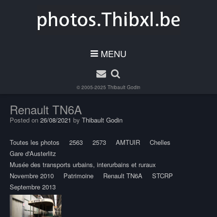
MENU
© 2005-2025
Thibault Godin
Renault TN6A
Posted on
26/08/2021
by
Thibault Godin
Toutes les photos
2563
2573
AMTUIR
Chelles
Gare d'Austerlitz
Musée des transports urbains, interurbains et ruraux
Novembre 2010
Patrimoine
Renault TN6A
STCRP
Septembre 2013