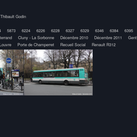
y
Thibault Godin
4
5873
6224
6226
6228
6327
6329
6346
6384
6395
terrand
Cluny - La Sorbonne
Décembre 2010
Décembre 2011
Genti
Louvre
Porte de Champerret
Recueil Social
Renault R312