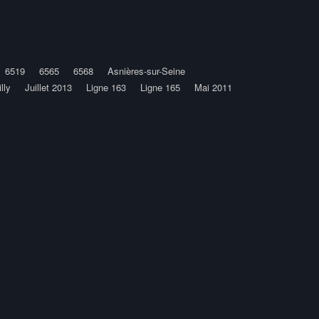
6519
6565
6568
Asnières-sur-Seine
lly
Juillet 2013
Ligne 163
Ligne 165
Mai 2011