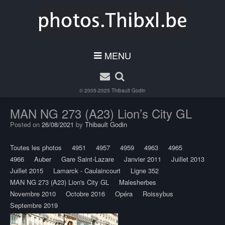
MENU
© 2005-2025
Thibault Godin
MAN NG 273 (A23) Lion’s City GL
Posted on
26/08/2021
by
Thibault Godin
Toutes les photos
4951
4957
4959
4963
4965
4966
Auber
Gare Saint-Lazare
Janvier 2011
Juillet 2013
Juillet 2015
Lamarck - Caulaincourt
Ligne 352
MAN NG 273 (A23) Lion's City GL
Malesherbes
Novembre 2010
Octobre 2016
Opéra
Roissybus
Septembre 2019