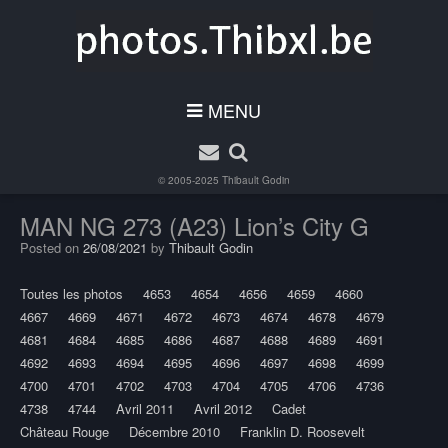
MENU
© 2005-2025
Thibault Godin
MAN NG 273 (A23) Lion’s City G
Posted on
26/08/2021
by
Thibault Godin
Toutes les photos
4653
4654
4656
4659
4660
4667
4669
4671
4672
4673
4674
4678
4679
4681
4684
4685
4686
4687
4688
4689
4691
4692
4693
4694
4695
4696
4697
4698
4699
4700
4701
4702
4703
4704
4705
4706
4736
4738
4744
Avril 2011
Avril 2012
Cadet
Château Rouge
Décembre 2010
Franklin D. Roosevelt