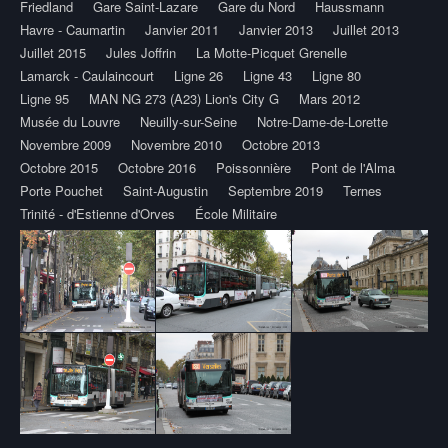
Friedland
Gare Saint-Lazare
Gare du Nord
Haussmann
Havre - Caumartin
Janvier 2011
Janvier 2013
Juillet 2013
Juillet 2015
Jules Joffrin
La Motte-Picquet Grenelle
Lamarck - Caulaincourt
Ligne 26
Ligne 43
Ligne 80
Ligne 95
MAN NG 273 (A23) Lion's City G
Mars 2012
Musée du Louvre
Neuilly-sur-Seine
Notre-Dame-de-Lorette
Novembre 2009
Novembre 2010
Octobre 2013
Octobre 2015
Octobre 2016
Poissonnière
Pont de l'Alma
Porte Pouchet
Saint-Augustin
Septembre 2019
Ternes
Trinité - d'Estienne d'Orves
École Militaire