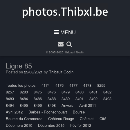
MENU
© 2005-2025
Thibault Godin
Ligne 85
Posted on
25/08/2021
by
Thibault Godin
Toutes les photos
4174
4176
4177
4178
8255
8257
8283
8475
8476
8479
8480
8481
8482
8483
8484
8486
8488
8489
8491
8492
8493
8494
8495
8496
8498
Anvers
Avril 2011
Avril 2012
Barbès - Rochechouart
Bourse
Bourse du Commerce
Château Rouge
Châtelet
Cité
Décembre 2010
Décembre 2015
Février 2012