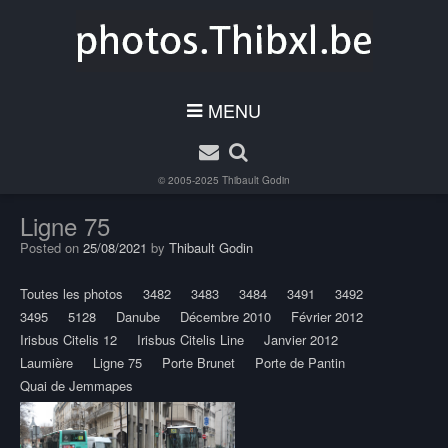
MENU
© 2005-2025
Thibault Godin
Ligne 75
Posted on
25/08/2021
by
Thibault Godin
Toutes les photos
3482
3483
3484
3491
3492
3495
5128
Danube
Décembre 2010
Février 2012
Irisbus Citelis 12
Irisbus Citelis Line
Janvier 2012
Laumière
Ligne 75
Porte Brunet
Porte de Pantin
Quai de Jemmapes