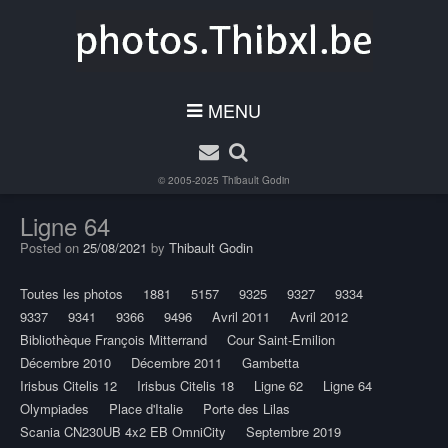
MENU
© 2005-2025
Thibault Godin
Ligne 64
Posted on
25/08/2021
by
Thibault Godin
Toutes les photos
1881
5157
9325
9327
9334
9337
9341
9366
9496
Avril 2011
Avril 2012
Bibliothèque François Mitterrand
Cour Saint-Emilion
Décembre 2010
Décembre 2011
Gambetta
Irisbus Citelis 12
Irisbus Citelis 18
Ligne 62
Ligne 64
Olympiades
Place d'Italie
Porte des Lilas
Scania CN230UB 4x2 EB OmniCity
Septembre 2019