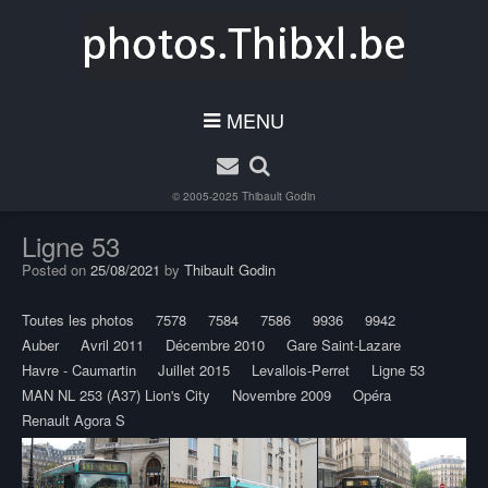
MENU
© 2005-2025
Thibault Godin
Ligne 53
Posted on
25/08/2021
by
Thibault Godin
Toutes les photos
7578
7584
7586
9936
9942
Auber
Avril 2011
Décembre 2010
Gare Saint-Lazare
Havre - Caumartin
Juillet 2015
Levallois-Perret
Ligne 53
MAN NL 253 (A37) Lion's City
Novembre 2009
Opéra
Renault Agora S