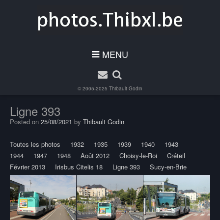
MENU
© 2005-2025
Thibault Godin
Ligne 393
Posted on
25/08/2021
by
Thibault Godin
Toutes les photos
1932
1935
1939
1940
1943
1944
1947
1948
Août 2012
Choisy-le-Roi
Créteil
Février 2013
Irisbus Citelis 18
Ligne 393
Sucy-en-Brie