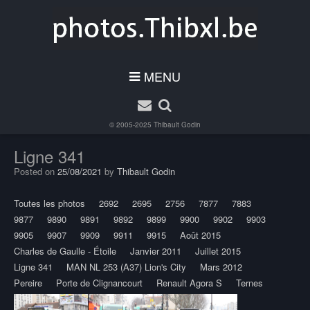
MENU
© 2005-2025
Thibault Godin
Ligne 341
Posted on
25/08/2021
by
Thibault Godin
Toutes les photos
2692
2695
2756
7877
7883
9877
9890
9891
9892
9899
9900
9902
9903
9905
9907
9909
9911
9915
Août 2015
Charles de Gaulle - Étoile
Janvier 2011
Juillet 2015
Ligne 341
MAN NL 253 (A37) Lion's City
Mars 2012
Pereire
Porte de Clignancourt
Renault Agora S
Ternes