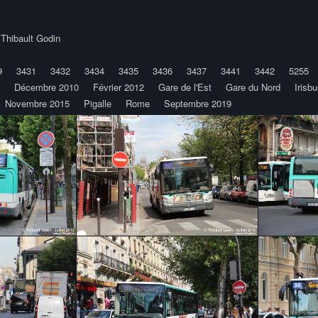
y
Thibault Godin
9
3431
3432
3434
3435
3436
3437
3441
3442
5255
Décembre 2010
Février 2012
Gare de l'Est
Gare du Nord
Irisbu
Novembre 2015
Pigalle
Rome
Septembre 2019