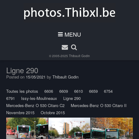
MENU
© 2005-2025
Thibault Godin
Ligne 290
Posted on
15/05/2021
by
Thibault Godin
Toutes les photos
6606
6609
6610
6659
6754
6791
Issy-les-Moulineaux
Ligne 290
Mercedes-Benz O 530 Citaro C2
Mercedes-Benz O 530 Citaro II
Novembre 2015
Octobre 2015