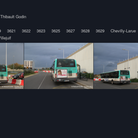
y
Thibault Godin
9
3621
3622
3623
3625
3627
3628
3629
Chevilly-Larue
illejuif