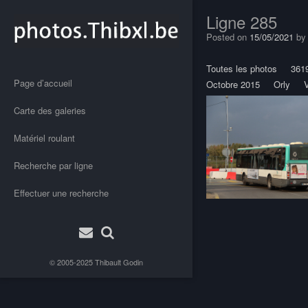
Ligne 285
Posted on
15/05/2021
b
Toutes les photos
361
Page d’accueil
Octobre 2015
Orly
V
Carte des galeries
Matériel roulant
Recherche par ligne
Effectuer une recherche
Post
navigation
© 2005-2025
Thibault Godin