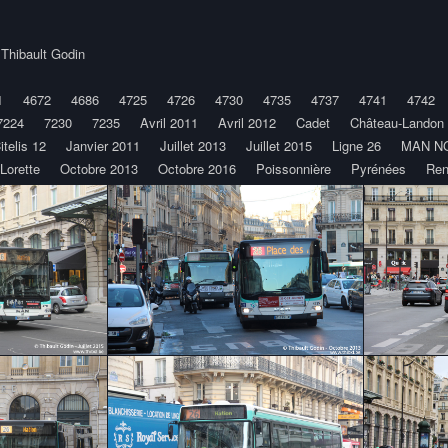
y
Thibault Godin
1
4672
4686
4725
4726
4730
4735
4737
4741
4742
7224
7230
7235
Avril 2011
Avril 2012
Cadet
Château-Landon
itelis 12
Janvier 2011
Juillet 2013
Juillet 2015
Ligne 26
MAN NG 
Lorette
Octobre 2013
Octobre 2016
Poissonnière
Pyrénées
Ren