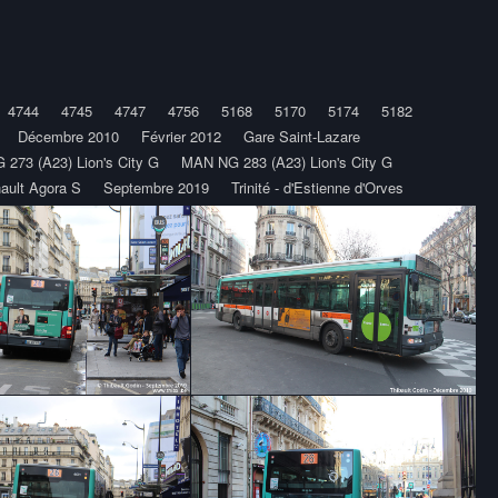
4744
4745
4747
4756
5168
5170
5174
5182
Décembre 2010
Février 2012
Gare Saint-Lazare
273 (A23) Lion's City G
MAN NG 283 (A23) Lion's City G
ault Agora S
Septembre 2019
Trinité - d'Estienne d'Orves