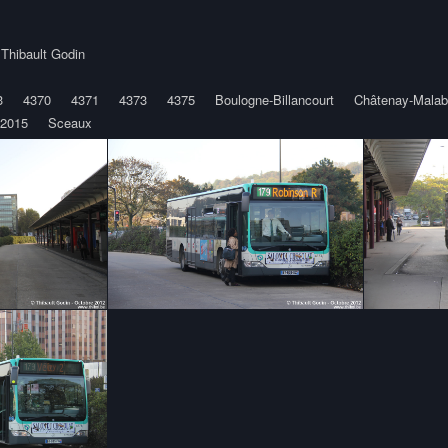
y
Thibault Godin
3
4370
4371
4373
4375
Boulogne-Billancourt
Châtenay-Malab
 2015
Sceaux