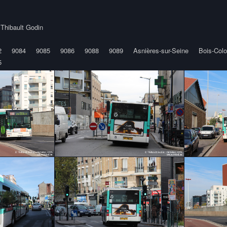
y
Thibault Godin
2
9084
9085
9086
9088
9089
Asnières-sur-Seine
Bois-Col
5