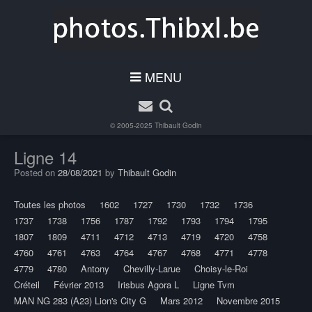
MENU
© 2005-2025
Thibault Godin
Ligne 14
Posted on
28/08/2021
by
Thibault Godin
Toutes les photos
1602
1727
1730
1732
1736
1737
1738
1756
1787
1792
1793
1794
1795
1807
1809
4711
4712
4713
4719
4720
4758
4760
4761
4763
4764
4767
4768
4771
4778
4779
4780
Antony
Chevilly-Larue
Choisy-le-Roi
Créteil
Février 2013
Irisbus Agora L
Ligne Tvm
MAN NG 283 (A23) Lion's City G
Mars 2012
Novembre 2015