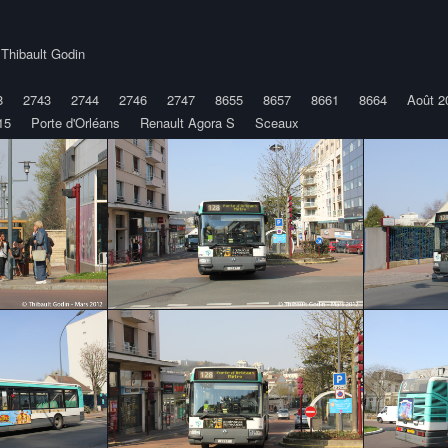
y
Thibault Godin
8
2743
2744
2746
2747
8655
8657
8661
8664
Août 2
15
Porte d'Orléans
Renault Agora S
Sceaux