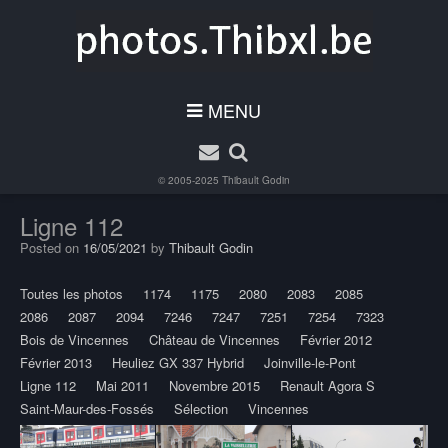
MENU
© 2005-2025
Thibault Godin
Ligne 112
Posted on
16/05/2021
by
Thibault Godin
Toutes les photos
1174
1175
2080
2083
2085
2086
2087
2094
7246
7247
7251
7254
7323
Bois de Vincennes
Château de Vincennes
Février 2012
Février 2013
Heuliez GX 337 Hybrid
Joinville-le-Pont
Ligne 112
Mai 2011
Novembre 2015
Renault Agora S
Saint-Maur-des-Fossés
Sélection
Vincennes