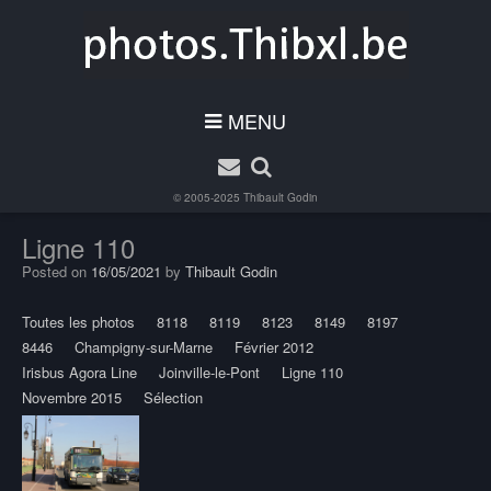
MENU
© 2005-2025
Thibault Godin
Ligne 110
Posted on
16/05/2021
by
Thibault Godin
Toutes les photos
8118
8119
8123
8149
8197
8446
Champigny-sur-Marne
Février 2012
Irisbus Agora Line
Joinville-le-Pont
Ligne 110
Novembre 2015
Sélection