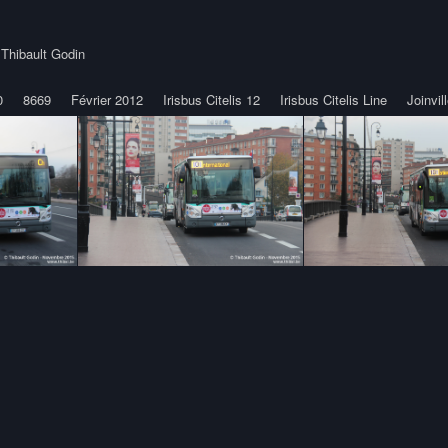
y
Thibault Godin
0
8669
Février 2012
Irisbus Citelis 12
Irisbus Citelis Line
Joinvil