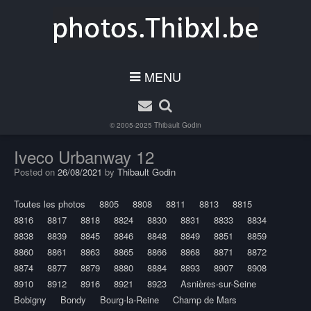
MENU
© 2005-2025
Thibault Godin
Iveco Urbanway 12
Posted on
26/08/2021
by
Thibault Godin
Toutes les photos
8805
8808
8811
8813
8815
8816
8817
8818
8824
8830
8831
8833
8834
8838
8839
8845
8846
8848
8849
8851
8859
8860
8861
8863
8865
8866
8868
8871
8872
8874
8877
8879
8880
8884
8893
8907
8908
8910
8912
8916
8921
8923
Asnières-sur-Seine
Bobigny
Bondy
Bourg-la-Reine
Champ de Mars