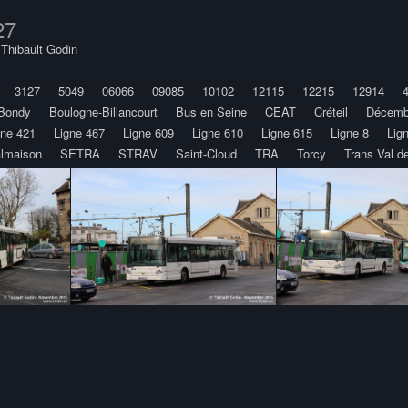
27
y
Thibault Godin
3127
5049
06066
09085
10102
12115
12215
12914
Bondy
Boulogne-Billancourt
Bus en Seine
CEAT
Créteil
Décemb
gne 421
Ligne 467
Ligne 609
Ligne 610
Ligne 615
Ligne 8
Lig
almaison
SETRA
STRAV
Saint-Cloud
TRA
Torcy
Trans Val d