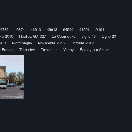
46782
46874
46910
46913
94590
94591
A194
re 2010
Heuliez GX 327
La Courneuve
Ligne 15
Ligne 23
ne B
Montmagny
Novembre 2015
Octobre 2012
e France
Transdev
Traverciel
Valmy
Épinay-sur-Seine