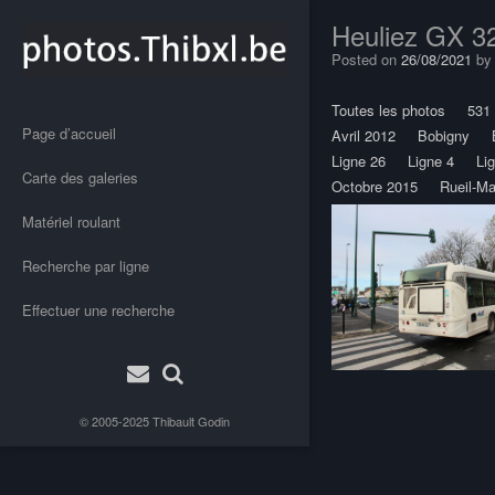
Heuliez GX 3
Posted on
26/08/2021
b
Toutes les photos
531
Page d’accueil
Avril 2012
Bobigny
Ligne 26
Ligne 4
Li
Carte des galeries
Octobre 2015
Rueil-M
Matériel roulant
Recherche par ligne
Effectuer une recherche
Post
© 2005-2025
Thibault Godin
navigation