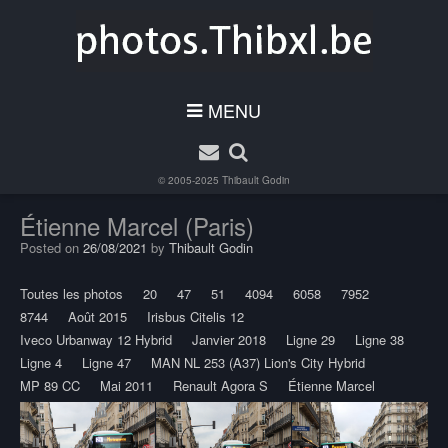
MENU
© 2005-2025
Thibault Godin
Étienne Marcel (Paris)
Posted on
26/08/2021
by
Thibault Godin
Toutes les photos
20
47
51
4094
6058
7952
8744
Août 2015
Irisbus Citelis 12
Iveco Urbanway 12 Hybrid
Janvier 2018
Ligne 29
Ligne 38
Ligne 4
Ligne 47
MAN NL 253 (A37) Lion's City Hybrid
MP 89 CC
Mai 2011
Renault Agora S
Étienne Marcel