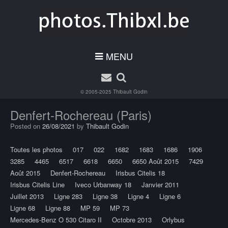
MENU
© 2005-2025
Thibault Godin
Denfert-Rochereau (Paris)
Posted on
26/08/2021
by
Thibault Godin
Toutes les photos
017
022
1682
1683
1686
1906
3285
4465
6517
6618
6650
6650 Août 2015
7429
Août 2015
Denfert-Rochereau
Irisbus Citelis 18
Irisbus Citelis Line
Iveco Urbanway 18
Janvier 2011
Juillet 2013
Ligne 283
Ligne 38
Ligne 4
Ligne 6
Ligne 68
Ligne 88
MP 59
MP 73
Mercedes-Benz O 530 Citaro II
Octobre 2013
Orlybus