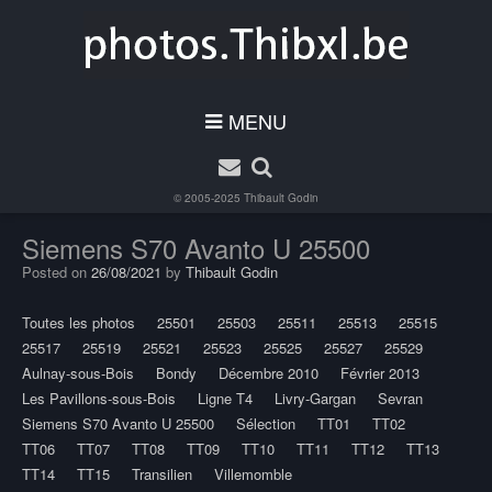
MENU
© 2005-2025
Thibault Godin
Siemens S70 Avanto U 25500
Posted on
26/08/2021
by
Thibault Godin
Toutes les photos
25501
25503
25511
25513
25515
25517
25519
25521
25523
25525
25527
25529
Aulnay-sous-Bois
Bondy
Décembre 2010
Février 2013
Les Pavillons-sous-Bois
Ligne T4
Livry-Gargan
Sevran
Siemens S70 Avanto U 25500
Sélection
TT01
TT02
TT06
TT07
TT08
TT09
TT10
TT11
TT12
TT13
TT14
TT15
Transilien
Villemomble