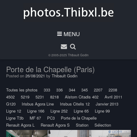
MENU
© 2005-2025
Thibault Godin
Porte de la Chapelle (Paris)
Posted on
26/08/2021
by
Thibault Godin
Toutes les photos
333
336
344
345
2207
2208
4502
5219
5231
8218
Alstom Citadis 402
Avril 2011
G120
Irisbus Agora Line
Irisbus Citelis 12
Janvier 2013
Ligne 12
Ligne 166
Ligne 252
Ligne 65
Ligne 99
Ligne T3b
MF 67
PC3
Porte de la Chapelle
Renault Agora L
Renault Agora S
Station
Sélection