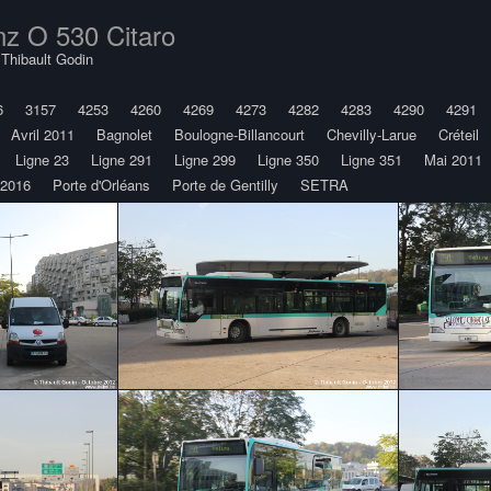
z O 530 Citaro
y
Thibault Godin
6
3157
4253
4260
4269
4273
4282
4283
4290
4291
Avril 2011
Bagnolet
Boulogne-Billancourt
Chevilly-Larue
Créteil
Ligne 23
Ligne 291
Ligne 299
Ligne 350
Ligne 351
Mai 2011
 2016
Porte d'Orléans
Porte de Gentilly
SETRA