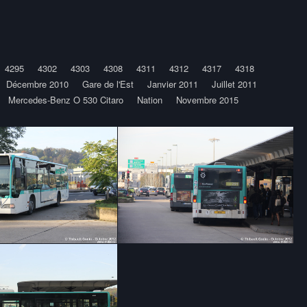
4295
4302
4303
4308
4311
4312
4317
4318
Décembre 2010
Gare de l'Est
Janvier 2011
Juillet 2011
Mercedes-Benz O 530 Citaro
Nation
Novembre 2015