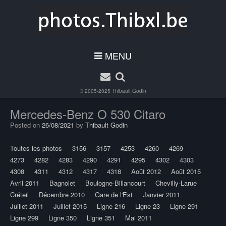
MENU
© 2005-2025
Thibault Godin
Mercedes-Benz O 530 Citaro
Posted on
26/08/2021
by
Thibault Godin
Toutes les photos
3156
3157
4253
4260
4269
4273
4282
4283
4290
4291
4295
4302
4303
4308
4311
4312
4317
4318
Août 2012
Août 2015
Avril 2011
Bagnolet
Boulogne-Billancourt
Chevilly-Larue
Créteil
Décembre 2010
Gare de l'Est
Janvier 2011
Juillet 2011
Juillet 2015
Ligne 216
Ligne 23
Ligne 291
Ligne 299
Ligne 350
Ligne 351
Mai 2011