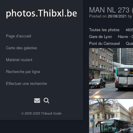
MAN NL 273 (
Posted on
26/08/2021
b
Toutes les photos
483
Page d’accueil
Gare de Lyon
Havre - 
Pont du Carrousel
Qua
Carte des galeries
Matériel roulant
Recherche par ligne
Effectuer une recherche
© 2005-2025
Thibault Godin