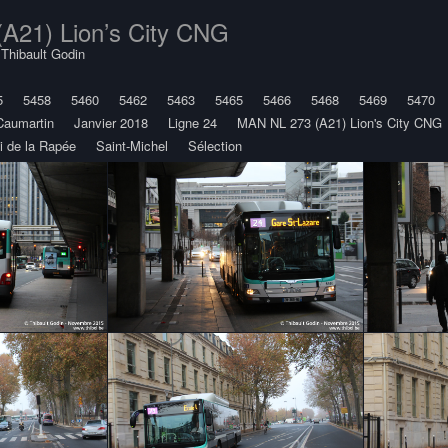
A21) Lion’s City CNG
y
Thibault Godin
5
5458
5460
5462
5463
5465
5466
5468
5469
5470
Caumartin
Janvier 2018
Ligne 24
MAN NL 273 (A21) Lion's City CNG
i de la Rapée
Saint-Michel
Sélection