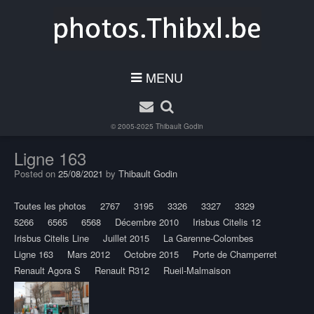
MENU
© 2005-2025
Thibault Godin
Ligne 163
Posted on
25/08/2021
by
Thibault Godin
Toutes les photos
2767
3195
3326
3327
3329
5266
6565
6568
Décembre 2010
Irisbus Citelis 12
Irisbus Citelis Line
Juillet 2015
La Garenne-Colombes
Ligne 163
Mars 2012
Octobre 2015
Porte de Champerret
Renault Agora S
Renault R312
Rueil-Malmaison