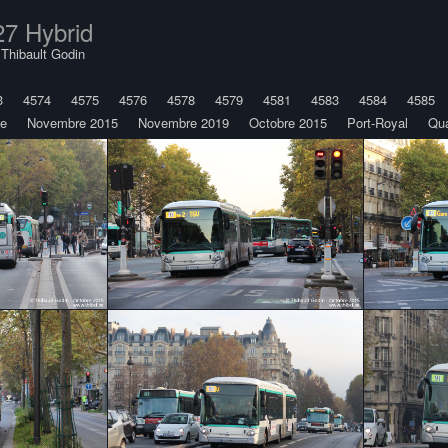
27 Hybrid
y
Thibault Godin
3
4574
4575
4576
4578
4579
4581
4583
4584
4585
üe
Novembre 2015
Novembre 2019
Octobre 2015
Port-Royal
Qua