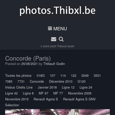
MENU
© 2005-2025
Thibault Godin
Concorde (Paris)
Posted on
25/08/2021
by
Thibault Godin
Toutes les photos
018G
107
114
122
3049
3531
7085
7731
Concorde
Décembre 2010
G120
Irisbus Citelis Line
Janvier 2018
Ligne 12
Ligne 24
Ligne 42
Ligne 8
MF 67
MF 77
Novembre 2009
Novembre 2015
Renault Agora S
Renault Agora S GNV
Sélection