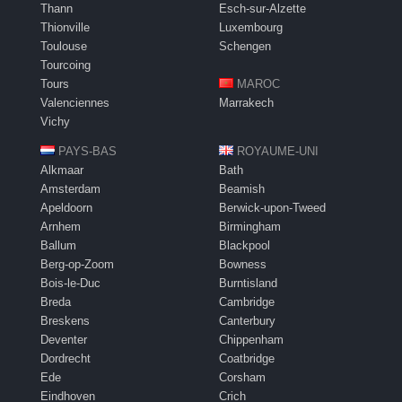
Thann
Esch-sur-Alzette
Thionville
Luxembourg
Toulouse
Schengen
Tourcoing
Tours
MAROC
Valenciennes
Marrakech
Vichy
PAYS-BAS
ROYAUME-UNI
Alkmaar
Bath
Amsterdam
Beamish
Apeldoorn
Berwick-upon-Tweed
Arnhem
Birmingham
Ballum
Blackpool
Berg-op-Zoom
Bowness
Bois-le-Duc
Burntisland
Breda
Cambridge
Breskens
Canterbury
Deventer
Chippenham
Dordrecht
Coatbridge
Ede
Corsham
Eindhoven
Crich