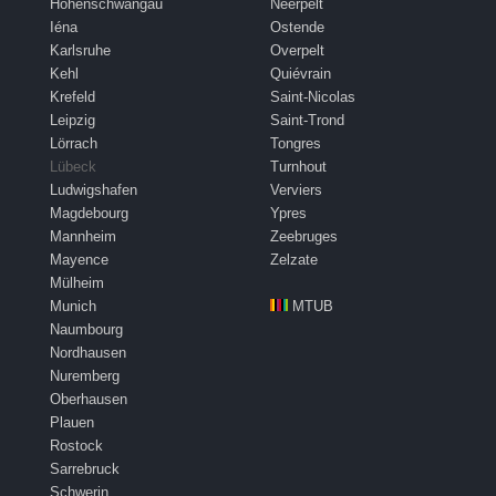
Hohenschwangau
Neerpelt
Iéna
Ostende
Karlsruhe
Overpelt
Kehl
Quiévrain
Krefeld
Saint-Nicolas
Leipzig
Saint-Trond
Lörrach
Tongres
Lübeck
Turnhout
Ludwigshafen
Verviers
Magdebourg
Ypres
Mannheim
Zeebruges
Mayence
Zelzate
Mülheim
Munich
MTUB
Naumbourg
Nordhausen
Nuremberg
Oberhausen
Plauen
Rostock
Sarrebruck
Schwerin