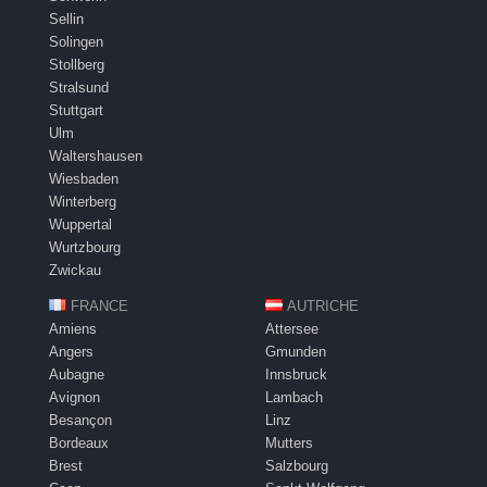
Sellin
Solingen
Stollberg
Stralsund
Stuttgart
Ulm
Waltershausen
Wiesbaden
Winterberg
Wuppertal
Wurtzbourg
Zwickau
FRANCE
AUTRICHE
Amiens
Attersee
Angers
Gmunden
Aubagne
Innsbruck
Avignon
Lambach
Besançon
Linz
Bordeaux
Mutters
Brest
Salzbourg