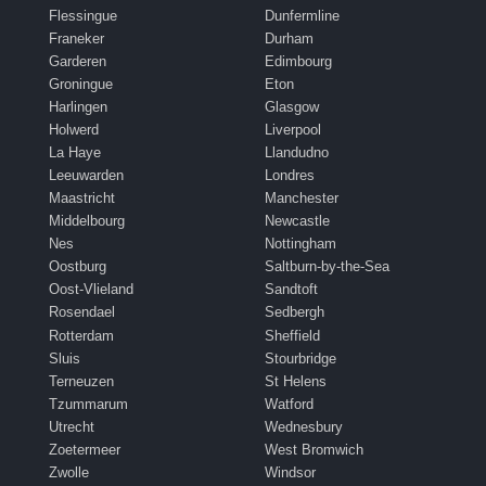
Flessingue
Dunfermline
Franeker
Durham
Garderen
Edimbourg
Groningue
Eton
Harlingen
Glasgow
Holwerd
Liverpool
La Haye
Llandudno
Leeuwarden
Londres
Maastricht
Manchester
Middelbourg
Newcastle
Nes
Nottingham
Oostburg
Saltburn-by-the-Sea
Oost-Vlieland
Sandtoft
Rosendael
Sedbergh
Rotterdam
Sheffield
Sluis
Stourbridge
Terneuzen
St Helens
Tzummarum
Watford
Utrecht
Wednesbury
Zoetermeer
West Bromwich
Zwolle
Windsor