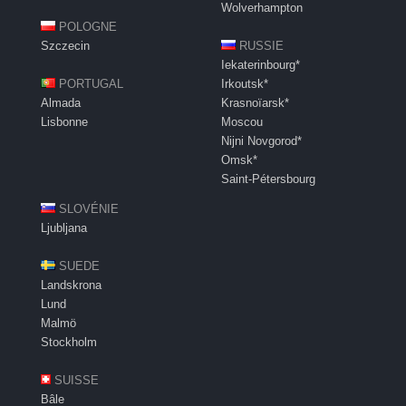
Wolverhampton
POLOGNE
Szczecin
RUSSIE
Iekaterinbourg*
PORTUGAL
Irkoutsk*
Almada
Krasnoïarsk*
Lisbonne
Moscou
Nijni Novgorod*
Omsk*
Saint-Pétersbourg
SLOVÉNIE
Ljubljana
SUEDE
Landskrona
Lund
Malmö
Stockholm
SUISSE
Bâle