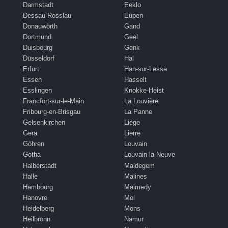
Darmstadt
Eeklo
Dessau-Rosslau
Eupen
Donauwörth
Gand
Dortmund
Geel
Duisbourg
Genk
Düsseldorf
Hal
Erfurt
Han-sur-Lesse
Essen
Hasselt
Esslingen
Knokke-Heist
Francfort-sur-le-Main
La Louvière
Fribourg-en-Brisgau
La Panne
Gelsenkirchen
Liège
Gera
Lierre
Göhren
Louvain
Gotha
Louvain-la-Neuve
Halberstadt
Maldegem
Halle
Malines
Hambourg
Malmedy
Hanovre
Mol
Heidelberg
Mons
Heilbronn
Namur