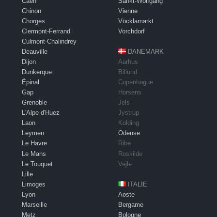
Caen
Sankt-Wolfgang
Chinon
Vienne
Chorges
Vöcklamarkt
Clermont-Ferrand
Vorchdorf
Culmont-Chalindrey
Deauville
DANEMARK
Dijon
Aarhus
Dunkerque
Billund
Épinal
Copenhague
Gap
Horsens
Grenoble
Jels
L'Alpe d'Huez
Jystrup
Laon
Kolding
Leymen
Odense
Le Havre
Ribe
Le Mans
Roskilde
Le Touquet
Vejle
Lille
Limoges
ITALIE
Lyon
Aoste
Marseille
Bergame
Metz
Bologne