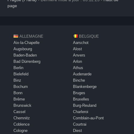
page
ALLEMAGNE
BELGIQUE
Aix-la-Chapelle
Aarschot
Augsbourg
Alost
Baden-Baden
Anvers
Bad Dürrenberg
Arlon
Berlin
Athus
Bielefeld
Audenarde
Binz
Binche
Bochum
Blankenberge
Bonn
Bruges
Brême
Bruxelles
Brunswick
Burg-Reuland
Cassel
Charleroi
Chemnitz
Comblain-au-Pont
Coblence
Courtrai
Cologne
Diest