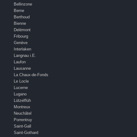
Bellinzone
Berne
Berthoud
Bienne
Delémont
Fribourg
Genève
Interlaken
Langnau i.E.
Laufon
Lausanne
La Chaux-de-Fonds
Le Locle
Lucerne
Lugano
Lützelflüh
Montreux
Neuchâtel
Porrentruy
Saint-Gall
Saint-Gothard