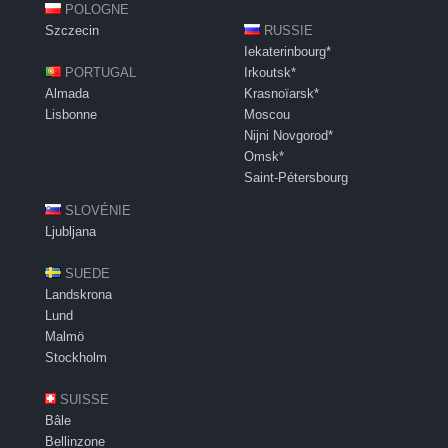
POLOGNE
Szczecin
RUSSIE
Iekaterinbourg*
PORTUGAL
Irkoutsk*
Almada
Krasnoïarsk*
Lisbonne
Moscou
Nijni Novgorod*
Omsk*
Saint-Pétersbourg
SLOVÉNIE
Ljubljana
SUEDE
Landskrona
Lund
Malmö
Stockholm
SUISSE
Bâle
Bellinzone