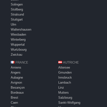
Solingen
Stollberg
Stralsund
Stuttgart
Ulm
Waltershausen
Wiesbaden
Winterberg
Wuppertal
Wurtzbourg
Zwickau
FRANCE
AUTRICHE
Amiens
Attersee
Angers
Gmunden
Aubagne
Innsbruck
Avignon
Lambach
Besançon
Linz
Bordeaux
Mutters
Brest
Salzbourg
Caen
Sankt-Wolfgang