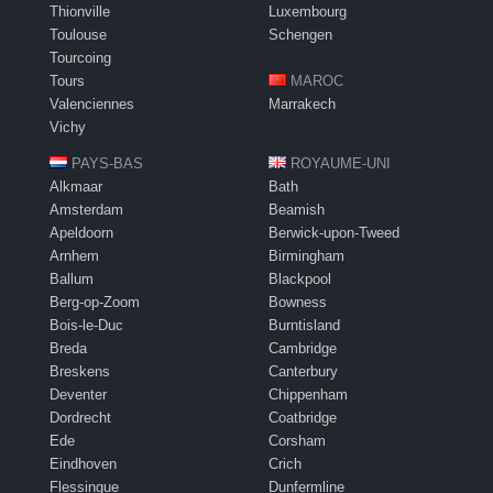
Thionville
Luxembourg
Toulouse
Schengen
Tourcoing
Tours
MAROC
Valenciennes
Marrakech
Vichy
PAYS-BAS
ROYAUME-UNI
Alkmaar
Bath
Amsterdam
Beamish
Apeldoorn
Berwick-upon-Tweed
Arnhem
Birmingham
Ballum
Blackpool
Berg-op-Zoom
Bowness
Bois-le-Duc
Burntisland
Breda
Cambridge
Breskens
Canterbury
Deventer
Chippenham
Dordrecht
Coatbridge
Ede
Corsham
Eindhoven
Crich
Flessingue
Dunfermline