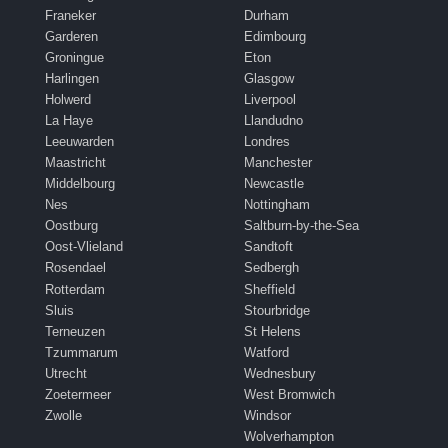
Franeker
Durham
Garderen
Edimbourg
Groningue
Eton
Harlingen
Glasgow
Holwerd
Liverpool
La Haye
Llandudno
Leeuwarden
Londres
Maastricht
Manchester
Middelbourg
Newcastle
Nes
Nottingham
Oostburg
Saltburn-by-the-Sea
Oost-Vlieland
Sandtoft
Rosendael
Sedbergh
Rotterdam
Sheffield
Sluis
Stourbridge
Terneuzen
St Helens
Tzummarum
Watford
Utrecht
Wednesbury
Zoetermeer
West Bromwich
Zwolle
Windsor
Wolverhampton