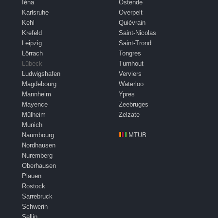
Iéna
Ostende
Karlsruhe
Overpelt
Kehl
Quiévrain
Krefeld
Saint-Nicolas
Leipzig
Saint-Trond
Lörrach
Tongres
Lübeck
Turnhout
Ludwigshafen
Verviers
Magdebourg
Waterloo
Mannheim
Ypres
Mayence
Zeebruges
Mülheim
Zelzate
Munich
Naumbourg
MTUB
Nordhausen
Nuremberg
Oberhausen
Plauen
Rostock
Sarrebruck
Schwerin
Sellin