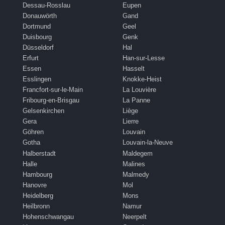
Dessau-Rosslau
Eupen
Donauwörth
Gand
Dortmund
Geel
Duisbourg
Genk
Düsseldorf
Hal
Erfurt
Han-sur-Lesse
Essen
Hasselt
Esslingen
Knokke-Heist
Francfort-sur-le-Main
La Louvière
Fribourg-en-Brisgau
La Panne
Gelsenkirchen
Liège
Gera
Lierre
Göhren
Louvain
Gotha
Louvain-la-Neuve
Halberstadt
Maldegem
Halle
Malines
Hambourg
Malmedy
Hanovre
Mol
Heidelberg
Mons
Heilbronn
Namur
Hohenschwangau
Neerpelt