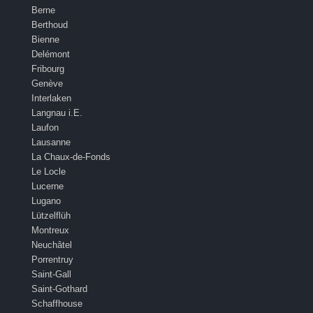
Berne
Berthoud
Bienne
Delémont
Fribourg
Genève
Interlaken
Langnau i.E.
Laufon
Lausanne
La Chaux-de-Fonds
Le Locle
Lucerne
Lugano
Lützelflüh
Montreux
Neuchâtel
Porrentruy
Saint-Gall
Saint-Gothard
Schaffhouse