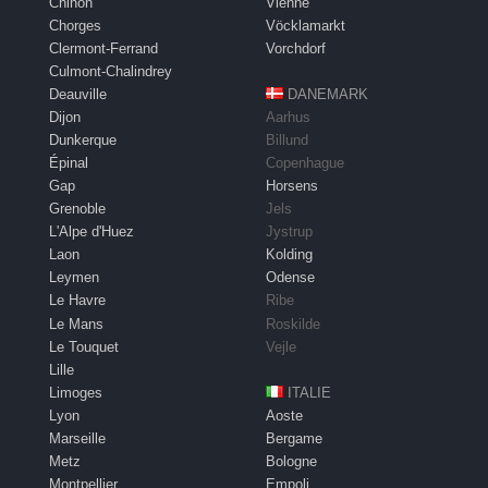
Chinon
Vienne
Chorges
Vöcklamarkt
Clermont-Ferrand
Vorchdorf
Culmont-Chalindrey
Deauville
DANEMARK
Dijon
Aarhus
Dunkerque
Billund
Épinal
Copenhague
Gap
Horsens
Grenoble
Jels
L'Alpe d'Huez
Jystrup
Laon
Kolding
Leymen
Odense
Le Havre
Ribe
Le Mans
Roskilde
Le Touquet
Vejle
Lille
Limoges
ITALIE
Lyon
Aoste
Marseille
Bergame
Metz
Bologne
Montpellier
Empoli