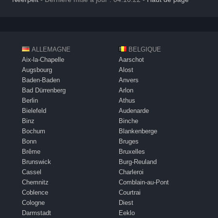
ALLEMAGNE
BELGIQUE
Aix-la-Chapelle
Aarschot
Augsbourg
Alost
Baden-Baden
Anvers
Bad Dürrenberg
Arlon
Berlin
Athus
Bielefeld
Audenarde
Binz
Binche
Bochum
Blankenberge
Bonn
Bruges
Brême
Bruxelles
Brunswick
Burg-Reuland
Cassel
Charleroi
Chemnitz
Comblain-au-Pont
Coblence
Courtrai
Cologne
Diest
Darmstadt
Eeklo